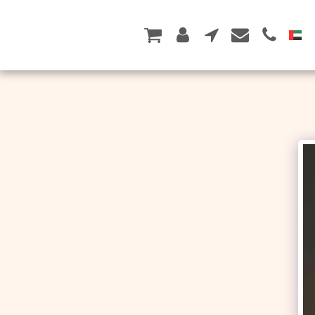
زر +1