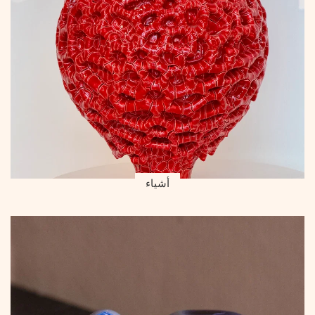
أشياء