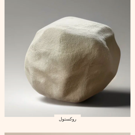
روكستول