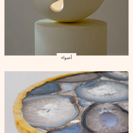
أضواء